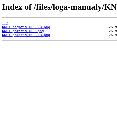
Index of /files/loga-manualy
../
KNOT_negativ_RGB_CB.png
KNOT_pozitiv_RGB.png
KNOT_pozitiv_RGB_CB.png