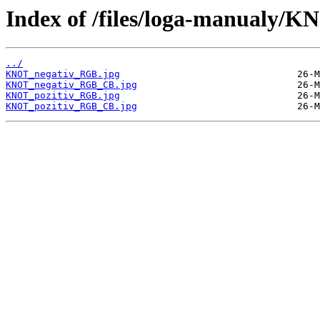
Index of /files/loga-manualy
../
KNOT_negativ_RGB.jpg
KNOT_negativ_RGB_CB.jpg
KNOT_pozitiv_RGB.jpg
KNOT_pozitiv_RGB_CB.jpg